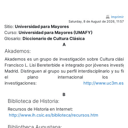
Salta al contenido principal
Imprimir
Saturday, 8 de August de 2026, 11:57
Sitio:
Universidad para Mayores
Curso:
Universidad para Mayores (UMAFY)
Glosario:
Diccionario de Cultura Clásica
A
Akademos:
Akademos es un grupo de investigación sobre Cultura clásica y
Francisco L. Lisi Bereterbide e integrado por jóvenes investiga
Madrid. Distinguen al grupo su perfil interdisciplinario y su fi
el plano internacional los 
investigaciones:
http://www.uc3m.es/uc
B
Biblioteca de Historia:
Recursos de Historia en Internet:
http://www.ih.csic.es/biblioteca/recursos.htm
Bibliotheca Augustana: