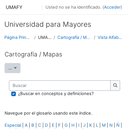
Salta al contenido principal
UMAFY
Usted no se ha identificado. (
Acceder
)
Universidad para Mayores
Página Principal
UMAFY
Cartografía / Mapas
Vista Alfabética
Cartografía / Mapas
Exportar entradas
...
Buscar
Buscar
¿Buscar en conceptos y definiciones?
Navegue por el glosario usando este índice.
Especial
|
A
|
B
|
C
|
D
|
E
|
F
|
G
|
H
|
I
|
J
|
K
|
L
|
M
|
N
|
Ñ
|