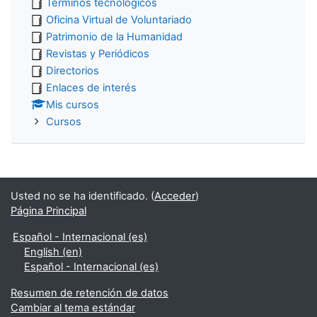
Términos tecnológicos
Oficina Virtual de Voluntariado
Patrimonio de la Humanidad
Revistas y Periódicos
Directorios
Enlaces de interés
Mis cursos
Cursos
Usted no se ha identificado. (
Acceder
)
Página Principal
Español - Internacional ‎(es)‎
English ‎(en)‎
Español - Internacional ‎(es)‎
Resumen de retención de datos
Cambiar al tema estándar