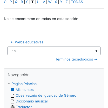
O
|
P
|
Q
|
R
|
S
|
T
|
U
|
V
|
W
|
X
|
Y
|
Z
|
TODAS
No se encontraron entradas en esta sección
← Webs educativas
Ir a...
Términos tecnológicos →
Salta Navegación
Navegación
Página Principal
Mis cursos
Observatorio de Igualdad de Género
Diccionario musical
Traductor