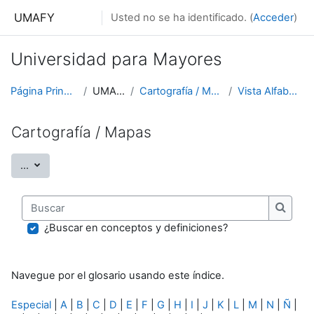
Salta al contenido principal
UMAFY
Usted no se ha identificado. (
Acceder
)
Universidad para Mayores
Página Principal
UMAFY
Cartografía / Mapas
Vista Alfabética
Cartografía / Mapas
Exportar entradas
...
Buscar
Buscar
¿Buscar en conceptos y definiciones?
Navegue por el glosario usando este índice.
Especial
|
A
|
B
|
C
|
D
|
E
|
F
|
G
|
H
|
I
|
J
|
K
|
L
|
M
|
N
|
Ñ
|