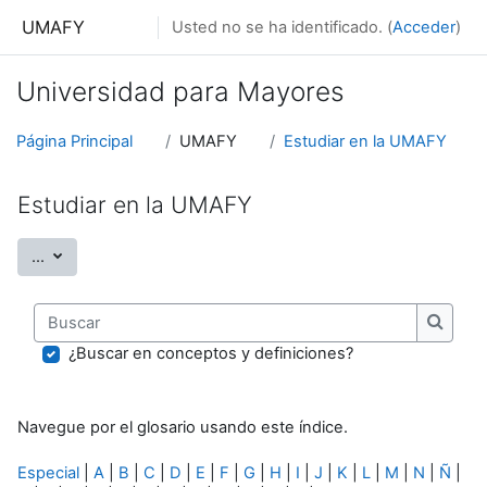
Salta al contenido principal
UMAFY
Usted no se ha identificado. (
Acceder
)
Universidad para Mayores
Página Principal
UMAFY
Estudiar en la UMAFY
Estudiar en la UMAFY
Exportar entradas
...
Buscar
Buscar
¿Buscar en conceptos y definiciones?
Navegue por el glosario usando este índice.
Especial
|
A
|
B
|
C
|
D
|
E
|
F
|
G
|
H
|
I
|
J
|
K
|
L
|
M
|
N
|
Ñ
|