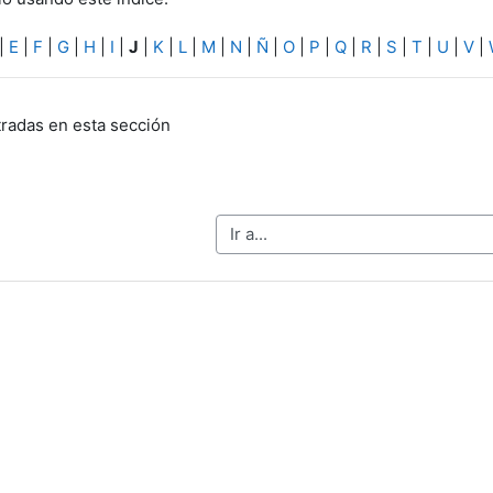
|
E
|
F
|
G
|
H
|
I
|
J
|
K
|
L
|
M
|
N
|
Ñ
|
O
|
P
|
Q
|
R
|
S
|
T
|
U
|
V
|
radas en esta sección
Ir a...