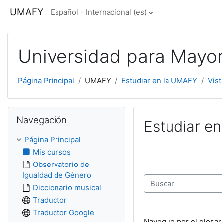
Salta al contenido principal
UMAFY
Español - Internacional ‎(es)‎
Universidad para Mayo
Página Principal
UMAFY
Estudiar en la UMAFY
Vist
Salta Navegación
Navegación
Estudiar e
Página Principal
Mis cursos
Observatorio de
Igualdad de Género
Diccionario musical
Buscar
Traductor
Traductor Google
Navegue por el glosar