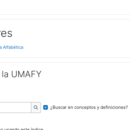
res
a Alfabética
n la UMAFY
¿Buscar en conceptos y definiciones?
Buscar
io usando este índice.