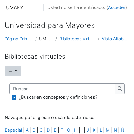
Salta al contenido principal
UMAFY
Usted no se ha identificado. (
Acceder
)
Universidad para Mayores
Página Principal
UMAFY
Bibliotecas virtuales
Vista Alfabética
Bibliotecas virtuales
Exportar entradas
...
Buscar
Buscar
¿Buscar en conceptos y definiciones?
Navegue por el glosario usando este índice.
Especial
|
A
|
B
|
C
|
D
|
E
|
F
|
G
|
H
|
I
|
J
|
K
|
L
|
M
|
N
|
Ñ
|