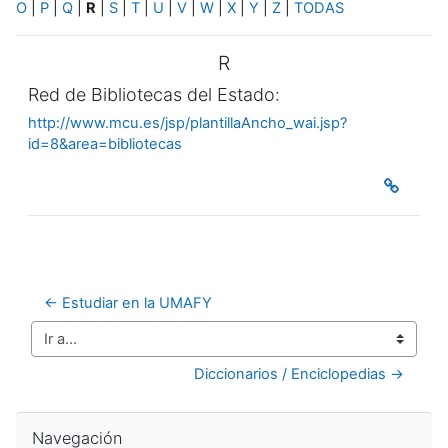
O
|
P
|
Q
|
R
|
S
|
T
|
U
|
V
|
W
|
X
|
Y
|
Z
|
TODAS
R
Red de Bibliotecas del Estado:
http://www.mcu.es/jsp/plantillaAncho_wai.jsp?
id=8&area=bibliotecas
← Estudiar en la UMAFY
Ir a...
Diccionarios / Enciclopedias →
Salta Navegación
Navegación