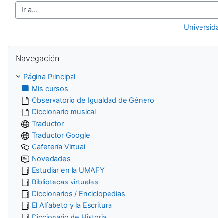
Ir a...
Universid
Salta Navegación
Navegación
Página Principal
Mis cursos
Observatorio de Igualdad de Género
Diccionario musical
Traductor
Traductor Google
Cafetería Virtual
Novedades
Estudiar en la UMAFY
Bibliotecas virtuales
Diccionarios / Enciclopedias
El Alfabeto y la Escritura
Diccionario de Historia