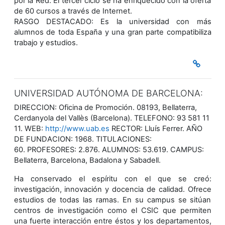
por la Red. El tercer ciclo se ha enriquecido con la oferta
de 60 cursos a través de Internet.
RASGO DESTACADO: Es la universidad con más
alumnos de toda España y una gran parte compatibiliza
trabajo y estudios.
UNIVERSIDAD AUTÓNOMA DE BARCELONA:
DIRECCION: Oficina de Promoción. 08193, Bellaterra,
Cerdanyola del Vallès (Barcelona). TELEFONO: 93 581 11
11. WEB:
http://www.uab.es
RECTOR: Lluís Ferrer. AÑO
DE FUNDACION: 1968. TITULACIONES:
60. PROFESORES: 2.876. ALUMNOS: 53.619. CAMPUS:
Bellaterra, Barcelona, Badalona y Sabadell.
Ha conservado el espíritu con el que se creó:
investigación, innovación y docencia de calidad. Ofrece
estudios de todas las ramas. En su campus se sitúan
centros de investigación como el CSIC que permiten
una fuerte interacción entre éstos y los departamentos,