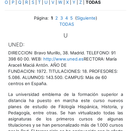
O
|
P
|
Q
|
R
|
S
|
T
|
U
|
V
|
W
|
X
|
Y
|
Z
|
TODAS
Página:
1
2
3
4
5
(
Siguiente
)
TODAS
U
UNED:
DIRECCION: Bravo Murillo, 38. Madrid. TELEFONO: 91
398 60 00. WEB:
http://www.uned.es
RECTORA: María
Araceli Maciá Antón. AÑO DE
FUNDACION: 1972. TITULACIONES: 18. PROFESORES:
5.086. ALUMNOS: 143.500. CAMPUS: Más de 60
centros en España.
La universidad emblema de la formación superior a
distancia ha puesto en marcha este curso nuevos
planes de estudio de Filología Hispánica, Historia, y
Pedagogía, entre otras. Se han virtualizado todas las
asignaturas de los primeros cursos de algunas
titulaciones y se han personalizado más de 1.000 cursos