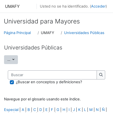
Salta al contenido principal
UMAFY
Usted no se ha identificado. (
Acceder
)
Universidad para Mayores
Página Principal
UMAFY
Universidades Públicas
Universidades Públicas
Exportar entradas
...
Buscar
Buscar
¿Buscar en conceptos y definiciones?
Navegue por el glosario usando este índice.
Especial
|
A
|
B
|
C
|
D
|
E
|
F
|
G
|
H
|
I
|
J
|
K
|
L
|
M
|
N
|
Ñ
|