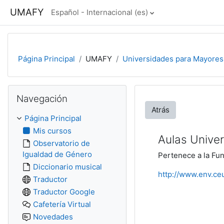
Salta al contenido principal
UMAFY
Español - Internacional ‎(es)‎
Página Principal
UMAFY
Universidades para Mayores
Salta Navegación
Navegación
Atrás
Página Principal
Mis cursos
Aulas Univer
Observatorio de
Igualdad de Género
Pertenece a la Fu
Diccionario musical
http://www.env.ce
Traductor
Traductor Google
Cafetería Virtual
Novedades