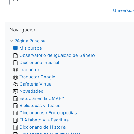
Ir a...
Universid
Salta Navegación
Navegación
Página Principal
Mis cursos
Observatorio de Igualdad de Género
Diccionario musical
Traductor
Traductor Google
Cafetería Virtual
Novedades
Estudiar en la UMAFY
Bibliotecas virtuales
Diccionarios / Enciclopedias
El Alfabeto y la Escritura
Diccionario de Historia