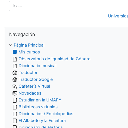
Ir a...
Universid
Salta Navegación
Navegación
Página Principal
Mis cursos
Observatorio de Igualdad de Género
Diccionario musical
Traductor
Traductor Google
Cafetería Virtual
Novedades
Estudiar en la UMAFY
Bibliotecas virtuales
Diccionarios / Enciclopedias
El Alfabeto y la Escritura
Diccionario de Historia