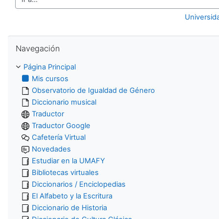
Ir a...
Universid
Salta Navegación
Navegación
Página Principal
Mis cursos
Observatorio de Igualdad de Género
Diccionario musical
Traductor
Traductor Google
Cafetería Virtual
Novedades
Estudiar en la UMAFY
Bibliotecas virtuales
Diccionarios / Enciclopedias
El Alfabeto y la Escritura
Diccionario de Historia