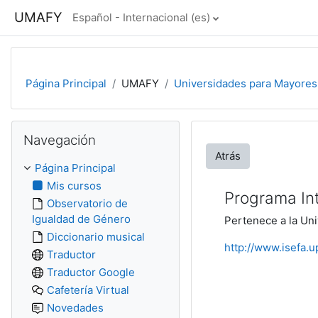
Salta al contenido principal
UMAFY
Español - Internacional ‎(es)‎
Página Principal
UMAFY
Universidades para Mayores
Salta Navegación
Navegación
Atrás
Página Principal
Mis cursos
Programa Int
Observatorio de
Igualdad de Género
Pertenece a la Uni
Diccionario musical
http://www.isefa.u
Traductor
Traductor Google
Cafetería Virtual
Novedades