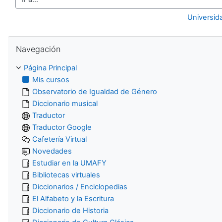
Ir a...
Universid
Salta Navegación
Navegación
Página Principal
Mis cursos
Observatorio de Igualdad de Género
Diccionario musical
Traductor
Traductor Google
Cafetería Virtual
Novedades
Estudiar en la UMAFY
Bibliotecas virtuales
Diccionarios / Enciclopedias
El Alfabeto y la Escritura
Diccionario de Historia