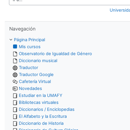
Ir a...
Universid
Salta Navegación
Navegación
Página Principal
Mis cursos
Observatorio de Igualdad de Género
Diccionario musical
Traductor
Traductor Google
Cafetería Virtual
Novedades
Estudiar en la UMAFY
Bibliotecas virtuales
Diccionarios / Enciclopedias
El Alfabeto y la Escritura
Diccionario de Historia