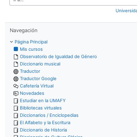
Ir a...
Universid
Salta Navegación
Navegación
Página Principal
Mis cursos
Observatorio de Igualdad de Género
Diccionario musical
Traductor
Traductor Google
Cafetería Virtual
Novedades
Estudiar en la UMAFY
Bibliotecas virtuales
Diccionarios / Enciclopedias
El Alfabeto y la Escritura
Diccionario de Historia