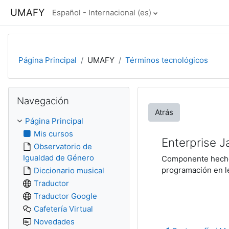
Salta al contenido principal
UMAFY
Español - Internacional ‎(es)‎
Página Principal
UMAFY
Términos tecnológicos
Salta Navegación
Navegación
Atrás
Página Principal
Mis cursos
Enterprise 
Observatorio de
Igualdad de Género
Componente hecho 
programación en l
Diccionario musical
Traductor
Traductor Google
Cafetería Virtual
Novedades