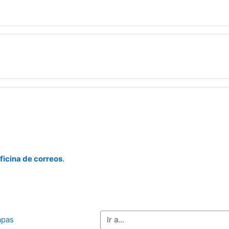
ficina de correos
.
Ir a...
apas