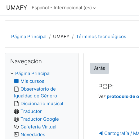
Salta al contenido principal
UMAFY
Español - Internacional ‎(es)‎
Página Principal
UMAFY
Términos tecnológicos
Salta Navegación
Navegación
Atrás
Página Principal
Mis cursos
POP:
Observatorio de
Igualdad de Género
Ver
protocolo de o
Diccionario musical
Traductor
Traductor Google
Cafetería Virtual
◀︎ Cartografía / M
Novedades