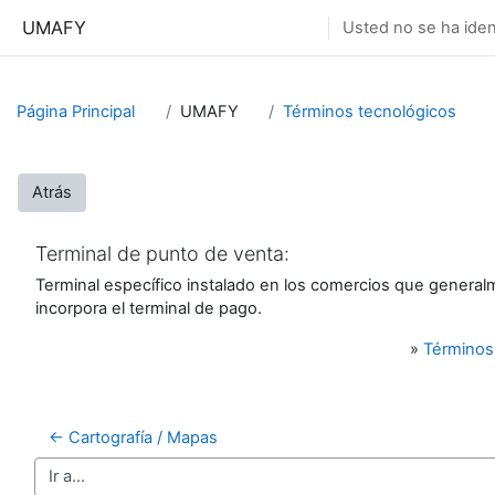
Salta al contenido principal
UMAFY
Usted no se ha ident
Página Principal
UMAFY
Términos tecnológicos
Atrás
Terminal de punto de venta:
Terminal específico instalado en los comercios que genera
incorpora el terminal de pago.
»
Términos
← Cartografía / Mapas
Ir a...