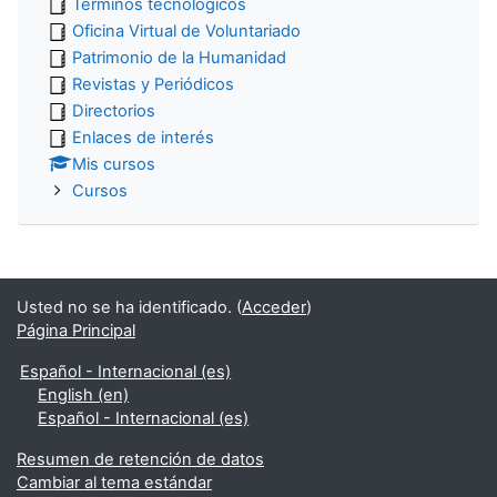
Términos tecnológicos
Oficina Virtual de Voluntariado
Patrimonio de la Humanidad
Revistas y Periódicos
Directorios
Enlaces de interés
Mis cursos
Cursos
Usted no se ha identificado. (
Acceder
)
Página Principal
Español - Internacional ‎(es)‎
English ‎(en)‎
Español - Internacional ‎(es)‎
Resumen de retención de datos
Cambiar al tema estándar