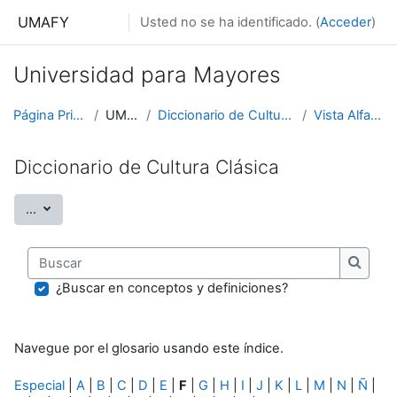
Salta al contenido principal
UMAFY
Usted no se ha identificado. (
Acceder
)
Universidad para Mayores
Página Principal
UMAFY
Diccionario de Cultura Clásica
Vista Alfabética
Diccionario de Cultura Clásica
Exportar entradas
...
Buscar
Buscar
¿Buscar en conceptos y definiciones?
Navegue por el glosario usando este índice.
Especial
|
A
|
B
|
C
|
D
|
E
|
F
|
G
|
H
|
I
|
J
|
K
|
L
|
M
|
N
|
Ñ
|