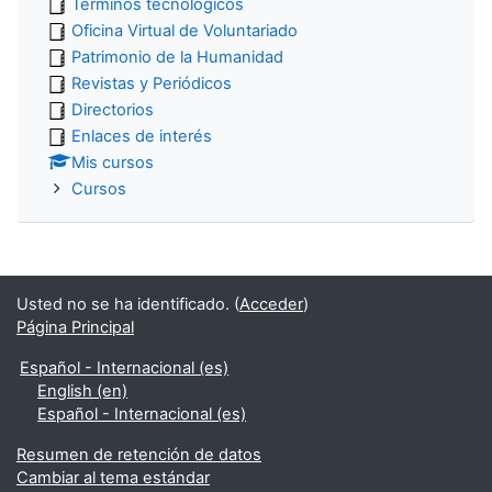
Términos tecnológicos
Oficina Virtual de Voluntariado
Patrimonio de la Humanidad
Revistas y Periódicos
Directorios
Enlaces de interés
Mis cursos
Cursos
Usted no se ha identificado. (
Acceder
)
Página Principal
Español - Internacional ‎(es)‎
English ‎(en)‎
Español - Internacional ‎(es)‎
Resumen de retención de datos
Cambiar al tema estándar