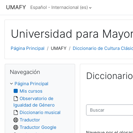
Salta al contenido principal
UMAFY
Español - Internacional ‎(es)‎
Universidad para Mayo
Página Principal
UMAFY
Diccionario de Cultura Clási
Salta Navegación
Navegación
Diccionario
Página Principal
Mis cursos
Observatorio de
Igualdad de Género
Diccionario musical
Buscar
Traductor
Traductor Google
Navegue por el glosar