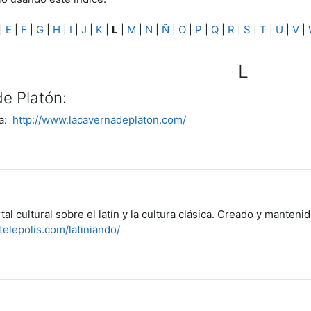
|
E
|
F
|
G
|
H
|
I
|
J
|
K
|
L
|
M
|
N
|
Ñ
|
O
|
P
|
Q
|
R
|
S
|
T
|
U
|
V
|
L
e Platón:
ía:
http://www.lacavernadeplaton.com/
tal cultural sobre el latín y la cultura clásica. Creado y manten
.telepolis.com/latiniando/