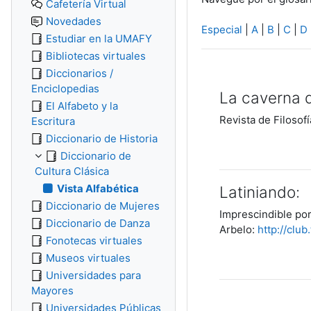
Cafetería Virtual
Novedades
Especial
|
A
|
B
|
C
|
D
Estudiar en la UMAFY
Bibliotecas virtuales
Diccionarios /
Enciclopedias
La caverna d
El Alfabeto y la
Revista de Filosof
Escritura
Diccionario de Historia
Diccionario de
Cultura Clásica
Vista Alfabética
Latiniando:
Diccionario de Mujeres
Imprescindible por
Diccionario de Danza
Arbelo:
http://club
Fonotecas virtuales
Museos virtuales
Universidades para
Mayores
Universidades Públicas