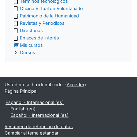
Términos tecnológicos
Oficina Virtual de Voluntariado
Patrimonio de la Humanidad
Revistas y Periódicos
Directorios
Enlaces de interés
Mis cursos
Cursos
Usted no se ha identificado. (
Acceder
)
Página Principal
Español - Internacional ‎(es)‎
English ‎(en)‎
Español - Internacional ‎(es)‎
Resumen de retención de datos
Cambiar al tema estándar