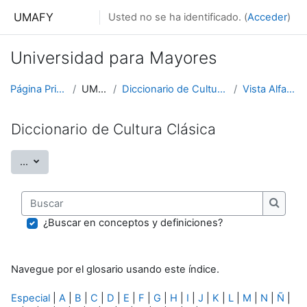
Salta al contenido principal
UMAFY
Usted no se ha identificado. (
Acceder
)
Universidad para Mayores
Página Principal
UMAFY
Diccionario de Cultura Clásica
Vista Alfabética
Diccionario de Cultura Clásica
Exportar entradas
...
Buscar
Buscar
¿Buscar en conceptos y definiciones?
Navegue por el glosario usando este índice.
Especial
|
A
|
B
|
C
|
D
|
E
|
F
|
G
|
H
|
I
|
J
|
K
|
L
|
M
|
N
|
Ñ
|