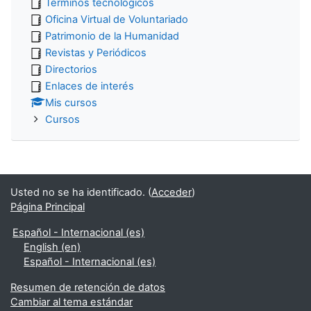
Términos tecnológicos
Oficina Virtual de Voluntariado
Patrimonio de la Humanidad
Revistas y Periódicos
Directorios
Enlaces de interés
Mis cursos
Cursos
Usted no se ha identificado. (
Acceder
)
Página Principal
Español - Internacional ‎(es)‎
English ‎(en)‎
Español - Internacional ‎(es)‎
Resumen de retención de datos
Cambiar al tema estándar