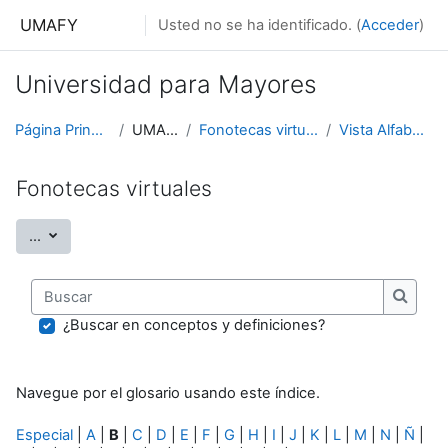
Salta al contenido principal
UMAFY
Usted no se ha identificado. (
Acceder
)
Universidad para Mayores
Página Principal
UMAFY
Fonotecas virtuales
Vista Alfabética
Fonotecas virtuales
Exportar entradas
...
Buscar
Buscar
¿Buscar en conceptos y definiciones?
Navegue por el glosario usando este índice.
Especial
|
A
|
B
|
C
|
D
|
E
|
F
|
G
|
H
|
I
|
J
|
K
|
L
|
M
|
N
|
Ñ
|