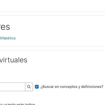
res
Alfabética
virtuales
¿Buscar en conceptos y definiciones?
Buscar
io usando este índice.