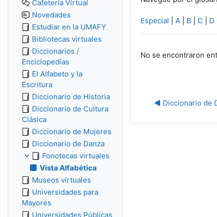
Cafetería Virtual
Novedades
Especial
|
A
|
B
|
C
|
D
Estudiar en la UMAFY
Bibliotecas virtuales
Diccionarios /
No se encontraron ent
Enciclopedias
El Alfabeto y la
Escritura
Diccionario de Historia
◀︎ Diccionario de
Diccionario de Cultura
Clásica
Diccionario de Mujeres
Diccionario de Danza
Fonotecas virtuales
Vista Alfabética
Museos virtuales
Universidades para
Mayores
Universidades Públicas