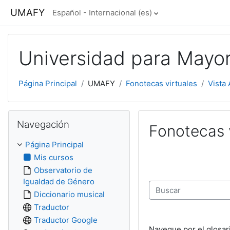
Salta al contenido principal
UMAFY
Español - Internacional ‎(es)‎
Universidad para Mayo
Página Principal
UMAFY
Fonotecas virtuales
Vista 
Salta Navegación
Navegación
Fonotecas 
Página Principal
Mis cursos
Observatorio de
Igualdad de Género
Diccionario musical
Buscar
Traductor
Traductor Google
Navegue por el glosar