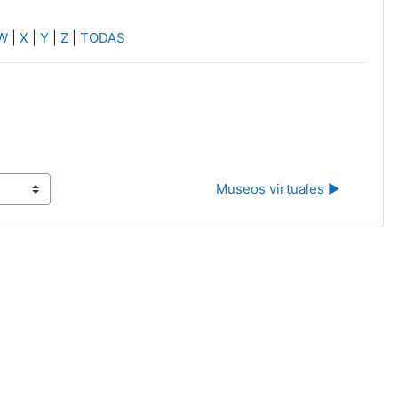
W
|
X
|
Y
|
Z
|
TODAS
Museos virtuales ▶︎