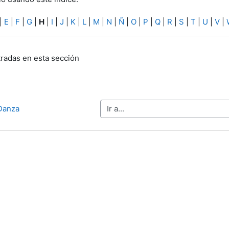
|
E
|
F
|
G
|
H
|
I
|
J
|
K
|
L
|
M
|
N
|
Ñ
|
O
|
P
|
Q
|
R
|
S
|
T
|
U
|
V
|
radas en esta sección
Ir a...
 Danza