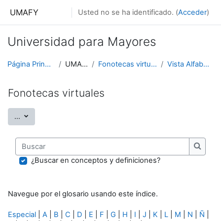
Salta al contenido principal
UMAFY
Usted no se ha identificado. (
Acceder
)
Universidad para Mayores
Página Principal
UMAFY
Fonotecas virtuales
Vista Alfabética
Fonotecas virtuales
Exportar entradas
...
Buscar
Buscar
¿Buscar en conceptos y definiciones?
Navegue por el glosario usando este índice.
Especial
|
A
|
B
|
C
|
D
|
E
|
F
|
G
|
H
|
I
|
J
|
K
|
L
|
M
|
N
|
Ñ
|