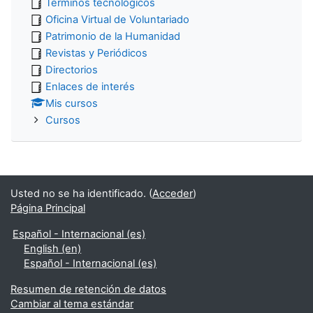
Términos tecnológicos
Oficina Virtual de Voluntariado
Patrimonio de la Humanidad
Revistas y Periódicos
Directorios
Enlaces de interés
Mis cursos
Cursos
Usted no se ha identificado. (
Acceder
)
Página Principal
Español - Internacional ‎(es)‎
English ‎(en)‎
Español - Internacional ‎(es)‎
Resumen de retención de datos
Cambiar al tema estándar