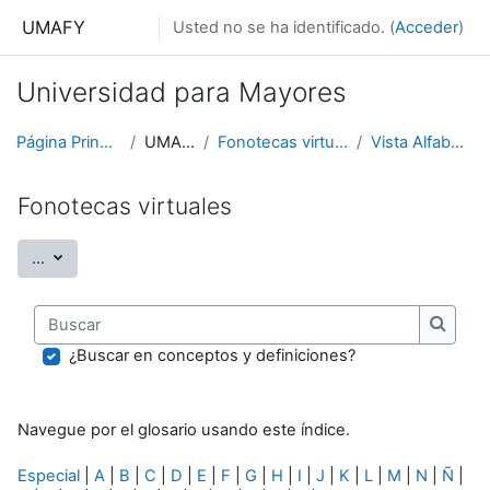
Salta al contenido principal
UMAFY
Usted no se ha identificado. (
Acceder
)
Universidad para Mayores
Página Principal
UMAFY
Fonotecas virtuales
Vista Alfabética
Fonotecas virtuales
Exportar entradas
...
Buscar
Buscar
¿Buscar en conceptos y definiciones?
Navegue por el glosario usando este índice.
Especial
|
A
|
B
|
C
|
D
|
E
|
F
|
G
|
H
|
I
|
J
|
K
|
L
|
M
|
N
|
Ñ
|