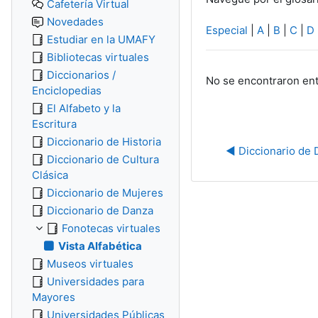
Cafetería Virtual
Novedades
Especial
|
A
|
B
|
C
|
D
Estudiar en la UMAFY
Bibliotecas virtuales
Diccionarios /
No se encontraron ent
Enciclopedias
El Alfabeto y la
Escritura
Diccionario de Historia
◀︎ Diccionario de
Diccionario de Cultura
Clásica
Diccionario de Mujeres
Diccionario de Danza
Fonotecas virtuales
Vista Alfabética
Museos virtuales
Universidades para
Mayores
Universidades Públicas