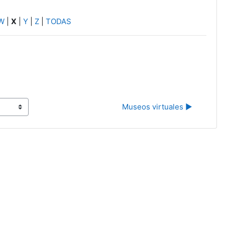
W
|
X
|
Y
|
Z
|
TODAS
Museos virtuales ▶︎