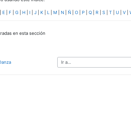
|
E
|
F
|
G
|
H
|
I
|
J
|
K
|
L
|
M
|
N
|
Ñ
|
O
|
P
|
Q
|
R
|
S
|
T
|
U
|
V
|
radas en esta sección
Ir a...
 Danza