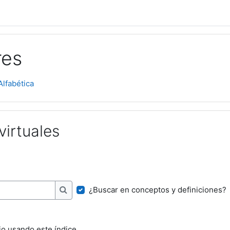
res
Alfabética
virtuales
¿Buscar en conceptos y definiciones?
Buscar
io usando este índice.