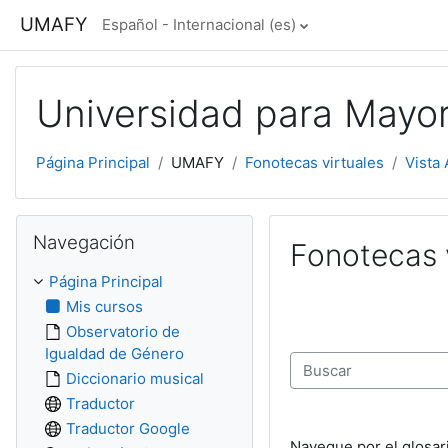
Salta al contenido principal
UMAFY
Español - Internacional ‎(es)‎
Universidad para Mayo
Página Principal
UMAFY
Fonotecas virtuales
Vista 
Salta Navegación
Navegación
Fonotecas 
Página Principal
Mis cursos
Observatorio de
Igualdad de Género
Diccionario musical
Buscar
Traductor
Traductor Google
Navegue por el glosar