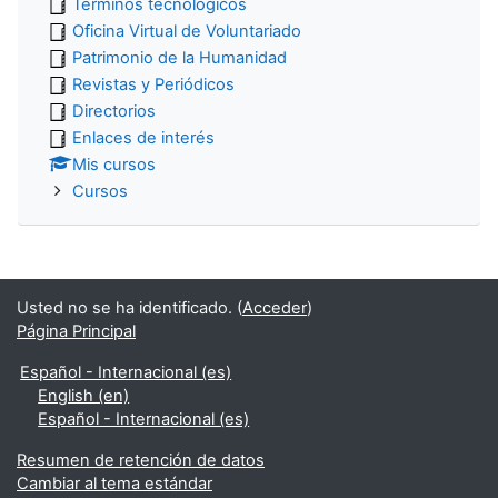
Términos tecnológicos
Oficina Virtual de Voluntariado
Patrimonio de la Humanidad
Revistas y Periódicos
Directorios
Enlaces de interés
Mis cursos
Cursos
Usted no se ha identificado. (
Acceder
)
Página Principal
Español - Internacional ‎(es)‎
English ‎(en)‎
Español - Internacional ‎(es)‎
Resumen de retención de datos
Cambiar al tema estándar