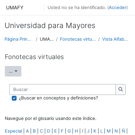
Salta al contenido principal
UMAFY
Usted no se ha identificado. (
Acceder
)
Universidad para Mayores
Página Principal
UMAFY
Fonotecas virtuales
Vista Alfabética
Fonotecas virtuales
Exportar entradas
...
Buscar
Buscar
¿Buscar en conceptos y definiciones?
Navegue por el glosario usando este índice.
Especial
|
A
|
B
|
C
|
D
|
E
|
F
|
G
|
H
|
I
|
J
|
K
|
L
|
M
|
N
|
Ñ
|