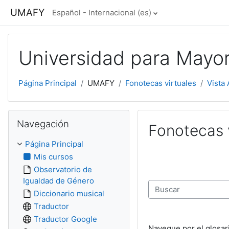
Salta al contenido principal
UMAFY
Español - Internacional ‎(es)‎
Universidad para Mayo
Página Principal
UMAFY
Fonotecas virtuales
Vista 
Salta Navegación
Navegación
Fonotecas 
Página Principal
Mis cursos
Observatorio de
Igualdad de Género
Diccionario musical
Buscar
Traductor
Traductor Google
Navegue por el glosar