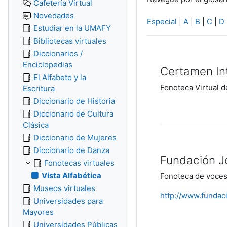
Cafetería Virtual
Novedades
Especial
|
A
|
B
|
C
|
D
Estudiar en la UMAFY
Bibliotecas virtuales
Diccionarios /
Enciclopedias
Certamen In
El Alfabeto y la
Fonoteca Virtual 
Escritura
Diccionario de Historia
Diccionario de Cultura
Clásica
Diccionario de Mujeres
Diccionario de Danza
Fundación Jo
Fonotecas virtuales
Vista Alfabética
Fonoteca de voces 
Museos virtuales
http://www.fundaci
Universidades para
Mayores
Universidades Públicas