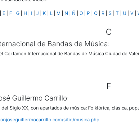
|
E
|
F
|
G
|
H
|
I
|
J
|
K
|
L
|
M
|
N
|
Ñ
|
O
|
P
|
Q
|
R
|
S
|
T
|
U
|
V
|
C
ternacional de Bandas de Música:
del Certamen Internacional de Bandas de Música Ciudad de Vale
F
sé Guillermo Carrillo:
del Siglo XX, con apartados de música: Folklórica, clásica, popu
onjoseguillermocarrillo.com/sitio/musica.php