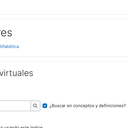
res
Alfabética
virtuales
¿Buscar en conceptos y definiciones?
Buscar
io usando este índice.