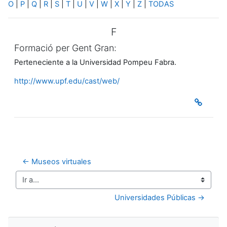
O
|
P
|
Q
|
R
|
S
|
T
|
U
|
V
|
W
|
X
|
Y
|
Z
|
TODAS
F
Formació per Gent Gran:
Perteneciente a la Universidad Pompeu Fabra.
http://www.upf.edu/cast/web/
← Museos virtuales
Ir a...
Universidades Públicas →
Salta Navegación