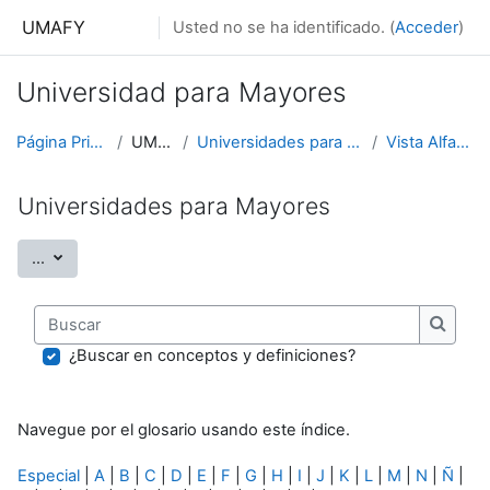
Salta al contenido principal
UMAFY
Usted no se ha identificado. (
Acceder
)
Universidad para Mayores
Página Principal
UMAFY
Universidades para Mayores
Vista Alfabética
Universidades para Mayores
Exportar entradas
...
Buscar
Buscar
¿Buscar en conceptos y definiciones?
Navegue por el glosario usando este índice.
Especial
|
A
|
B
|
C
|
D
|
E
|
F
|
G
|
H
|
I
|
J
|
K
|
L
|
M
|
N
|
Ñ
|