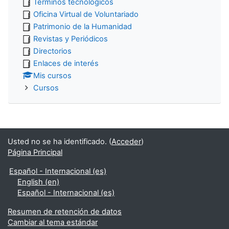
Términos tecnológicos
Oficina Virtual de Voluntariado
Patrimonio de la Humanidad
Revistas y Periódicos
Directorios
Enlaces de interés
Mis cursos
Cursos
Usted no se ha identificado. (
Acceder
)
Página Principal
Español - Internacional ‎(es)‎
English ‎(en)‎
Español - Internacional ‎(es)‎
Resumen de retención de datos
Cambiar al tema estándar