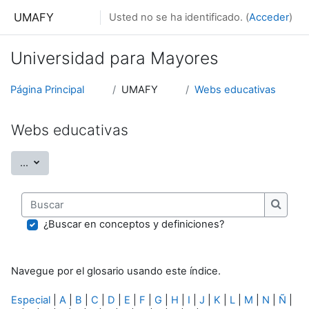
Salta al contenido principal
UMAFY
Usted no se ha identificado. (
Acceder
)
Universidad para Mayores
Página Principal
UMAFY
Webs educativas
Webs educativas
Exportar entradas
...
Buscar
Buscar
¿Buscar en conceptos y definiciones?
Navegue por el glosario usando este índice.
Especial
|
A
|
B
|
C
|
D
|
E
|
F
|
G
|
H
|
I
|
J
|
K
|
L
|
M
|
N
|
Ñ
|