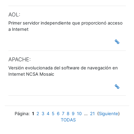
AOL:
Primer servidor independiente que proporcionó acceso
a Internet
APACHE:
Versión evolucionada del software de navegación en
Internet NCSA Mosaic
Página:
1
2
3
4
5
6
7
8
9
10
...
21
(
Siguiente
)
TODAS