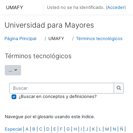
Salta al contenido principal
UMAFY
Usted no se ha identificado. (
Acceder
)
Universidad para Mayores
Página Principal
UMAFY
Términos tecnológicos
Términos tecnológicos
Exportar entradas
...
Buscar
Buscar
¿Buscar en conceptos y definiciones?
Navegue por el glosario usando este índice.
Especial
|
A
|
B
|
C
|
D
|
E
|
F
|
G
|
H
|
I
|
J
|
K
|
L
|
M
|
N
|
Ñ
|