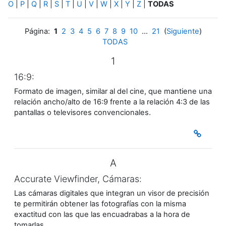
O
|
P
|
Q
|
R
|
S
|
T
|
U
|
V
|
W
|
X
|
Y
|
Z
|
TODAS
Página:
1
2
3
4
5
6
7
8
9
10
...
21
(
Siguiente
)
TODAS
1
16:9:
Formato de imagen, similar al del cine, que mantiene una
relación ancho/alto de 16:9 frente a la relación 4:3 de las
pantallas o televisores convencionales.
A
Accurate Viewfinder, Cámaras:
Las cámaras digitales que integran un visor de precisión
te permitirán obtener las fotografías con la misma
exactitud con las que las encuadrabas a la hora de
tomarlas.