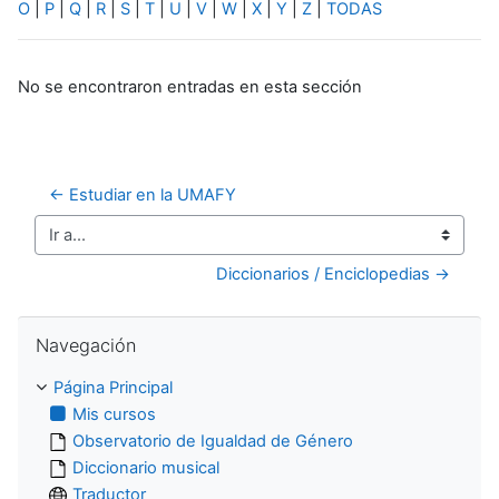
O
|
P
|
Q
|
R
|
S
|
T
|
U
|
V
|
W
|
X
|
Y
|
Z
|
TODAS
No se encontraron entradas en esta sección
← Estudiar en la UMAFY
Ir a...
Diccionarios / Enciclopedias →
Salta Navegación
Navegación
Página Principal
Mis cursos
Observatorio de Igualdad de Género
Diccionario musical
Traductor