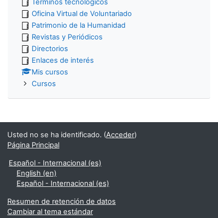
Términos tecnológicos
Oficina Virtual de Voluntariado
Patrimonio de la Humanidad
Revistas y Periódicos
Directorios
Enlaces de interés
Mis cursos
Cursos
Usted no se ha identificado. (
Acceder
)
Página Principal
Español - Internacional ‎(es)‎
English ‎(en)‎
Español - Internacional ‎(es)‎
Resumen de retención de datos
Cambiar al tema estándar