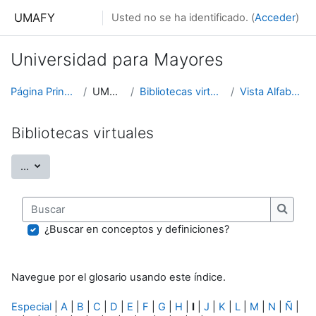
Salta al contenido principal
UMAFY
Usted no se ha identificado. (
Acceder
)
Universidad para Mayores
Página Principal
UMAFY
Bibliotecas virtuales
Vista Alfabética
Bibliotecas virtuales
Exportar entradas
...
Buscar
Buscar
¿Buscar en conceptos y definiciones?
Navegue por el glosario usando este índice.
Especial
|
A
|
B
|
C
|
D
|
E
|
F
|
G
|
H
|
I
|
J
|
K
|
L
|
M
|
N
|
Ñ
|