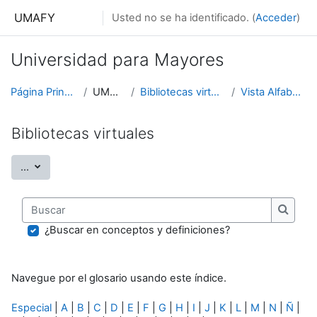
Salta al contenido principal
UMAFY
Usted no se ha identificado. (
Acceder
)
Universidad para Mayores
Página Principal
UMAFY
Bibliotecas virtuales
Vista Alfabética
Bibliotecas virtuales
Exportar entradas
...
Buscar
Buscar
¿Buscar en conceptos y definiciones?
Navegue por el glosario usando este índice.
Especial
|
A
|
B
|
C
|
D
|
E
|
F
|
G
|
H
|
I
|
J
|
K
|
L
|
M
|
N
|
Ñ
|