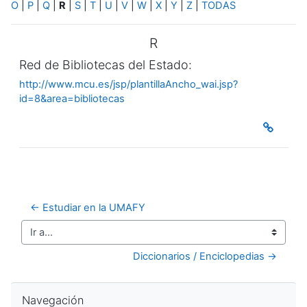
O
|
P
|
Q
|
R
|
S
|
T
|
U
|
V
|
W
|
X
|
Y
|
Z
|
TODAS
R
Red de Bibliotecas del Estado:
http://www.mcu.es/jsp/plantillaAncho_wai.jsp?
id=8&area=bibliotecas
← Estudiar en la UMAFY
Ir a...
Diccionarios / Enciclopedias →
Salta Navegación
Navegación