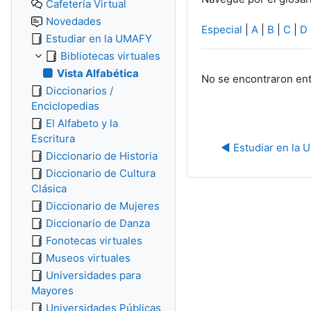
Cafetería Virtual
Novedades
Especial
|
A
|
B
|
C
|
D
Estudiar en la UMAFY
Bibliotecas virtuales
Vista Alfabética
No se encontraron ent
Diccionarios /
Enciclopedias
El Alfabeto y la
Escritura
◀︎ Estudiar en la
Diccionario de Historia
Diccionario de Cultura
Clásica
Diccionario de Mujeres
Diccionario de Danza
Fonotecas virtuales
Museos virtuales
Universidades para
Mayores
Universidades Públicas