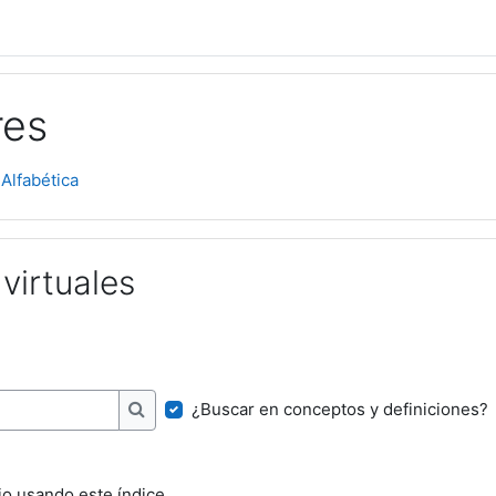
res
 Alfabética
 virtuales
¿Buscar en conceptos y definiciones?
Buscar
io usando este índice.