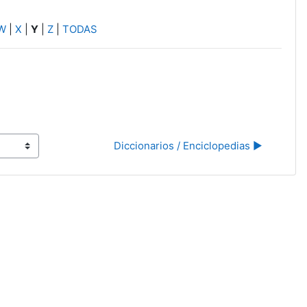
W
|
X
|
Y
|
Z
|
TODAS
Diccionarios / Enciclopedias ▶︎