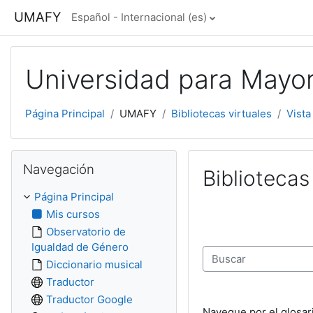
Salta al contenido principal
UMAFY
Español - Internacional ‎(es)‎
Universidad para Mayo
Página Principal
UMAFY
Bibliotecas virtuales
Vista
Salta Navegación
Navegación
Bibliotecas
Página Principal
Mis cursos
Observatorio de
Igualdad de Género
Diccionario musical
Buscar
Traductor
Traductor Google
Navegue por el glosar