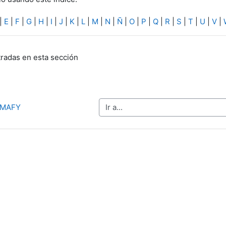
|
E
|
F
|
G
|
H
|
I
|
J
|
K
|
L
|
M
|
N
|
Ñ
|
O
|
P
|
Q
|
R
|
S
|
T
|
U
|
V
|
radas en esta sección
Ir a...
 UMAFY