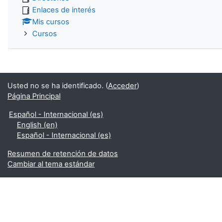
Enlaces de interés
Mis cursos
Cursos
Usted no se ha identificado. (
Acceder
)
Página Principal
Español - Internacional ‎(es)‎
English ‎(en)‎
Español - Internacional ‎(es)‎
Resumen de retención de datos
Cambiar al tema estándar