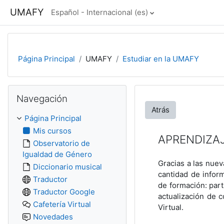
Salta al contenido principal
UMAFY
Español - Internacional ‎(es)‎
Página Principal
UMAFY
Estudiar en la UMAFY
Salta Navegación
Navegación
Atrás
Página Principal
Mis cursos
APRENDIZAJ
Observatorio de
Igualdad de Género
Gracias a las nuev
Diccionario musical
cantidad de infor
Traductor
de formación: part
Traductor Google
actualización de c
Cafetería Virtual
Virtual.
Novedades