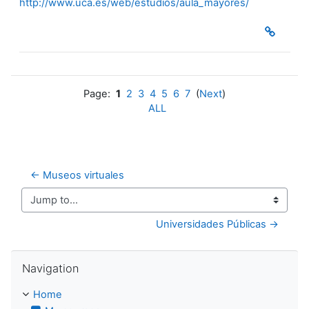
http://www.uca.es/web/estudios/aula_mayores/
Page:
1
2
3
4
5
6
7
(
Next
)
ALL
← Museos virtuales
Jump to...
Universidades Públicas →
Skip Navigation
Navigation
Home