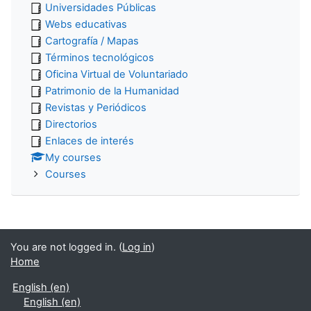
Universidades Públicas
Webs educativas
Cartografía / Mapas
Términos tecnológicos
Oficina Virtual de Voluntariado
Patrimonio de la Humanidad
Revistas y Periódicos
Directorios
Enlaces de interés
My courses
Courses
You are not logged in. (
Log in
)
Home
English ‎(en)‎
English ‎(en)‎