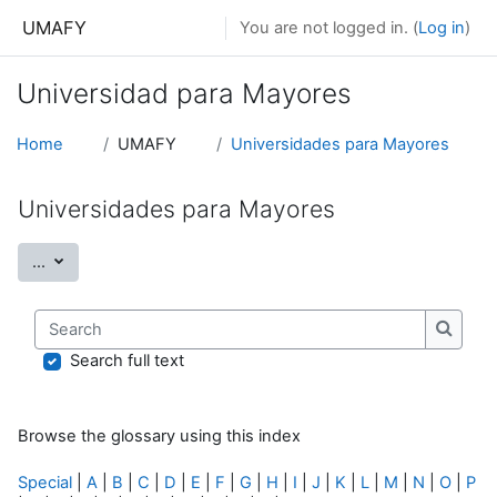
Skip to main content
UMAFY
You are not logged in. (
Log in
)
Universidad para Mayores
Home
UMAFY
Universidades para Mayores
Universidades para Mayores
Export entries
...
Search
Search
Search full text
Browse the glossary using this index
Special
|
A
|
B
|
C
|
D
|
E
|
F
|
G
|
H
|
I
|
J
|
K
|
L
|
M
|
N
|
O
|
P