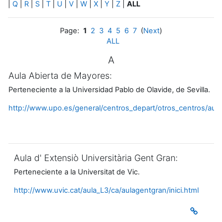
|
Q
|
R
|
S
|
T
|
U
|
V
|
W
|
X
|
Y
|
Z
|
ALL
Page:
1
2
3
4
5
6
7
(
Next
)
ALL
A
Aula Abierta de Mayores:
Perteneciente a la Universidad Pablo de Olavide, de Sevilla.
http://www.upo.es/general/centros_depart/otros_centros/au
Aula d' Extensiò Universitària Gent Gran:
Perteneciente a la Universitat de Vic.
http://www.uvic.cat/aula_L3/ca/aulagentgran/inici.html