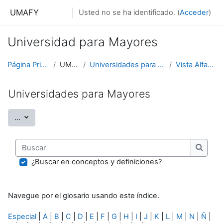
Salta al contenido principal
UMAFY
Usted no se ha identificado. (
Acceder
)
Universidad para Mayores
Página Principal
UMAFY
Universidades para Mayores
Vista Alfabética
Universidades para Mayores
Exportar entradas
...
Buscar
Buscar
¿Buscar en conceptos y definiciones?
Navegue por el glosario usando este índice.
Especial
|
A
|
B
|
C
|
D
|
E
|
F
|
G
|
H
|
I
|
J
|
K
|
L
|
M
|
N
|
Ñ
|