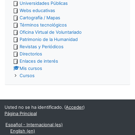
Universidades Públicas
Webs educativas
Cartografía / Mapas
Términos tecnológicos
Oficina Virtual de Voluntariado
Patrimonio de la Humanidad
Revistas y Periódicos
Directorios
Enlaces de interés
Mis cursos
Cursos
Usted no se ha identificado. (
Acceder
)
Página Principal
Español - Internacional ‎(es)‎
English ‎(en)‎