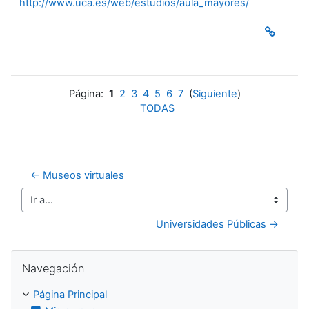
http://www.uca.es/web/estudios/aula_mayores/
Página:
1
2
3
4
5
6
7
(
Siguiente
)
TODAS
← Museos virtuales
Ir a...
Universidades Públicas →
Salta Navegación
Navegación
Página Principal