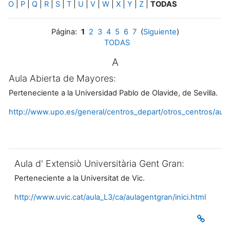
O
|
P
|
Q
|
R
|
S
|
T
|
U
|
V
|
W
|
X
|
Y
|
Z
|
TODAS
Página:
1
2
3
4
5
6
7
(
Siguiente
)
TODAS
A
Aula Abierta de Mayores:
Perteneciente a la Universidad Pablo de Olavide, de Sevilla.
http://www.upo.es/general/centros_depart/otros_centros/au
Aula d' Extensiò Universitària Gent Gran:
Perteneciente a la Universitat de Vic.
http://www.uvic.cat/aula_L3/ca/aulagentgran/inici.html