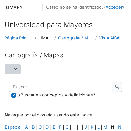
Salta al contenido principal
UMAFY
Usted no se ha identificado. (
Acceder
)
Universidad para Mayores
Página Principal
UMAFY
Cartografía / Mapas
Vista Alfabética
Cartografía / Mapas
Exportar entradas
...
Buscar
Buscar
¿Buscar en conceptos y definiciones?
Navegue por el glosario usando este índice.
Especial
|
A
|
B
|
C
|
D
|
E
|
F
|
G
|
H
|
I
|
J
|
K
|
L
|
M
|
N
|
Ñ
|