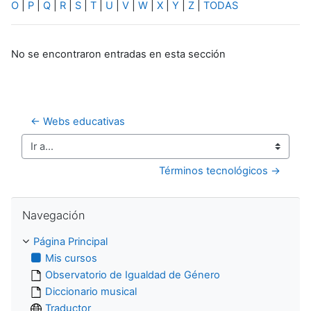
O
|
P
|
Q
|
R
|
S
|
T
|
U
|
V
|
W
|
X
|
Y
|
Z
|
TODAS
No se encontraron entradas en esta sección
← Webs educativas
Ir a...
Términos tecnológicos →
Salta Navegación
Navegación
Página Principal
Mis cursos
Observatorio de Igualdad de Género
Diccionario musical
Traductor