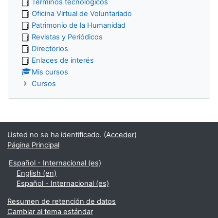
Términos tecnológicos
Oficina Virtual de Voluntariado
Patrimonio de la Humanidad
Revistas y Periódicos
Directorios
Enlaces de interés
Mis cursos
Cursos
Usted no se ha identificado. (
Acceder
)
Página Principal
Español - Internacional ‎(es)‎
English ‎(en)‎
Español - Internacional ‎(es)‎
Resumen de retención de datos
Cambiar al tema estándar