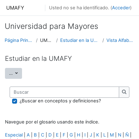
Salta al contenido principal
UMAFY
Usted no se ha identificado. (
Acceder
)
Universidad para Mayores
Página Principal
UMAFY
Estudiar en la UMAFY
Vista Alfabética
Estudiar en la UMAFY
Exportar entradas
...
Buscar
Buscar
¿Buscar en conceptos y definiciones?
Navegue por el glosario usando este índice.
Especial
|
A
|
B
|
C
|
D
|
E
|
F
|
G
|
H
|
I
|
J
|
K
|
L
|
M
|
N
|
Ñ
|