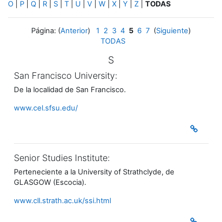
O
|
P
|
Q
|
R
|
S
|
T
|
U
|
V
|
W
|
X
|
Y
|
Z
|
TODAS
Página: (
Anterior
)
1
2
3
4
5
6
7
(
Siguiente
)
TODAS
S
San Francisco University:
De la localidad de San Francisco.
www.cel.sfsu.edu/
Senior Studies Institute:
Perteneciente a la University of Strathclyde, de
GLASGOW (Escocia).
www.cll.strath.ac.uk/ssi.html