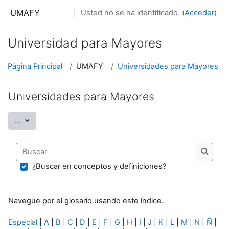
Salta al contenido principal
UMAFY
Usted no se ha identificado. (
Acceder
)
Universidad para Mayores
Página Principal
UMAFY
Universidades para Mayores
Universidades para Mayores
Exportar entradas
...
Buscar
Buscar
¿Buscar en conceptos y definiciones?
Navegue por el glosario usando este índice.
Especial
|
A
|
B
|
C
|
D
|
E
|
F
|
G
|
H
|
I
|
J
|
K
|
L
|
M
|
N
|
Ñ
|