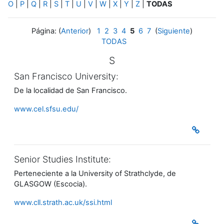
O
|
P
|
Q
|
R
|
S
|
T
|
U
|
V
|
W
|
X
|
Y
|
Z
|
TODAS
Página: (
Anterior
)
1
2
3
4
5
6
7
(
Siguiente
)
TODAS
S
San Francisco University:
De la localidad de San Francisco.
www.cel.sfsu.edu/
Senior Studies Institute:
Perteneciente a la University of Strathclyde, de
GLASGOW (Escocia).
www.cll.strath.ac.uk/ssi.html