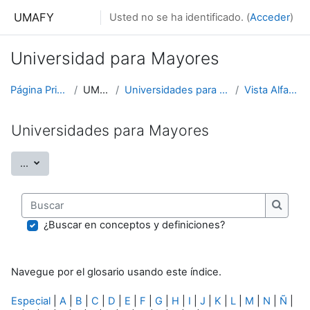
Salta al contenido principal
UMAFY
Usted no se ha identificado. (
Acceder
)
Universidad para Mayores
Página Principal
UMAFY
Universidades para Mayores
Vista Alfabética
Universidades para Mayores
Exportar entradas
...
Buscar
Buscar
¿Buscar en conceptos y definiciones?
Navegue por el glosario usando este índice.
Especial
|
A
|
B
|
C
|
D
|
E
|
F
|
G
|
H
|
I
|
J
|
K
|
L
|
M
|
N
|
Ñ
|