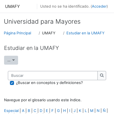
Salta al contenido principal
UMAFY
Usted no se ha identificado. (
Acceder
)
Universidad para Mayores
Página Principal
UMAFY
Estudiar en la UMAFY
Estudiar en la UMAFY
Exportar entradas
...
Buscar
Buscar
¿Buscar en conceptos y definiciones?
Navegue por el glosario usando este índice.
Especial
|
A
|
B
|
C
|
D
|
E
|
F
|
G
|
H
|
I
|
J
|
K
|
L
|
M
|
N
|
Ñ
|