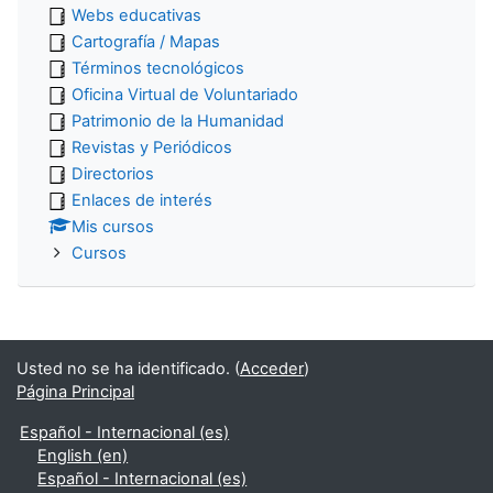
Webs educativas
Cartografía / Mapas
Términos tecnológicos
Oficina Virtual de Voluntariado
Patrimonio de la Humanidad
Revistas y Periódicos
Directorios
Enlaces de interés
Mis cursos
Cursos
Usted no se ha identificado. (
Acceder
)
Página Principal
Español - Internacional ‎(es)‎
English ‎(en)‎
Español - Internacional ‎(es)‎