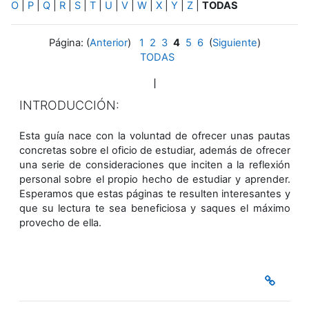
O
|
P
|
Q
|
R
|
S
|
T
|
U
|
V
|
W
|
X
|
Y
|
Z
|
TODAS
Página: (
Anterior
)
1
2
3
4
5
6
(
Siguiente
)
TODAS
I
INTRODUCCIÓN:
Esta guía nace con la voluntad de ofrecer unas pautas
concretas sobre el oficio de estudiar, además de ofrecer
una serie de consideraciones que inciten a la reflexión
personal sobre el propio hecho de estudiar y aprender.
Esperamos que estas páginas te resulten interesantes y
que su lectura te sea beneficiosa y saques el máximo
provecho de ella.