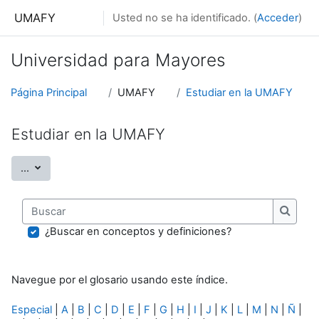
Salta al contenido principal
UMAFY
Usted no se ha identificado. (
Acceder
)
Universidad para Mayores
Página Principal
UMAFY
Estudiar en la UMAFY
Estudiar en la UMAFY
Exportar entradas
...
Buscar
Buscar
¿Buscar en conceptos y definiciones?
Navegue por el glosario usando este índice.
Especial
|
A
|
B
|
C
|
D
|
E
|
F
|
G
|
H
|
I
|
J
|
K
|
L
|
M
|
N
|
Ñ
|