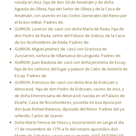
nacida en Aoiz, hija de don Gil de Amatriáin y de doña
Agueda de Olleta, hija del Señor de Olleta y de la Casa de
Amatriáin, con asiento en las Cortes Generales del Reino por
el brazo militar. Padres de:
GUIRIOR, Lorenzo de: casó con doña María de Rada, hija de
don Pedro de Rada, señor del Palacio de Subiza, de la Casa
de los Ricohombres de Rada. Padres de:
GUIRIOR, Miguel jiménez de: casó con Graciosa de
Zunzarren, señora de Villanueva de Lónguida. Padres de:
GUIRIOR, Juan Bautista de: casó con doña jerónima de Ezcay,
hija de los señores del lugar y palacio de Cabo de Armería de
Ezcay. Padres de:
GUIRIOR, Francisco de: casó con doña Ana de Erdozain y
Almoravid, hija de don Pedro de Erdozain, vecino de Aoiz, y
de doña Emerenciana de Almoravid, nacida en el Palacio de
Elcarte, Casa de Ricoshombres, poseída en esa época por
don ]uan Rafael Balanza, diputado del Reino. Padres del ya
referido, Carlos de Guirior.
Doña María Teresa de Otazu y Azcona testó en Lerga el día
17 de noviembre de 1775 a fe del notario apostólico don
Martín de Zabaleta, y tuvo con su marido, JOSÉ ANTONIO DE