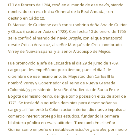
El 7 de febrero de 1764, cesó en el mando de ese navío, siendo
nombrado con esa fecha General de la Real Armada, con
destino en Cádiz (2).
D. Manuel de Guirior se casó con su sobrina doña Ana de Guirior
y Otazu (nacida en Aoiz en 1728). Con fecha 10 de enero de 1766
se le confirió el mando del navío
Dragón
, con el que transportó
desde C·diz a Veracruz, al señor Marqués de Croix, nombrado
Virrey de Nueva España, y al señor Arzobispo de Méjico.
Fue promovido a jefe de Escuadra el día 29 de junio de 1769,
cargo que desempeñó por poco tiempo, pues el día 2 de
diciembre de ese mismo año, Su Majestad don Carlos III lo
nombró Virrey y Gobernador del Reino de Nueva Granada
(Colombia) y presidente de su Real Audiencia de Santa Fe de
Bogotá del mismo Reino, del que tomó posesión el 22 de abril de
1773. Se trasladó a aquellos dominios para desempeñar su
cargo y allí fomentó la Colonización interior; dio nuevo impulso al
comercio interior; protegió los estudios, fundando la primera
biblioteca pública en esas latitudes. Tuvo también el señor
Guirior sumo empeño en establecer
estudios generales
, por medio