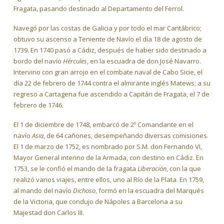
Fragata, pasando destinado al Departamento del Ferrol.
Navegó por las costas de Galicia y por todo el mar Cantábrico;
obtuvo su ascenso a Teniente de Navío el día 18 de agosto de
1739. En 1740 pasó a Cádiz, después de haber sido destinado a
bordo del navío
Hércules
, en la escuadra de don José Navarro.
Intervino con gran arrojo en el combate naval de Cabo Sicie, el
día 22 de febrero de 1744 contra el almirante inglés Matews; a su
regreso a Cartagena fue ascendido a Capitán de Fragata, el 7 de
febrero de 1746.
El 1 de diciembre de 1748, embarcó de 2º Comandante en el
navío
Asia
, de 64 cañones, desempeñando diversas comisiones.
El 1 de marzo de 1752, es nombrado por S.M. don Fernando VI,
Mayor General interino de la Armada, con destino en Cádiz. En
1753, se le confió el mando de la fragata
Liberación
, con la que
realizó varios viajes, entre ellos, uno al Río de la Plata. En 1759,
al mando del navío
Dichoso
, formó en la escuadra del Marqués
de la Victoria, que condujo de Nápoles a Barcelona a su
Majestad don Carlos III.