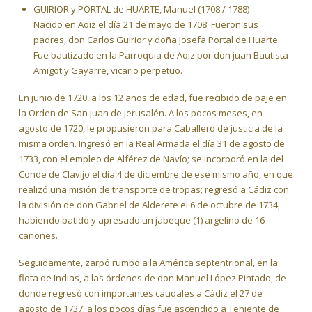
GUIRIOR y PORTAL de HUARTE, Manuel (1708 / 1788)
Nacido en Aoiz el día 21 de mayo de 1708. Fueron sus
padres, don Carlos Guirior y doña Josefa Portal de Huarte.
Fue bautizado en la Parroquia de Aoiz por don juan Bautista
Amigot y Gayarre, vicario perpetuo.
En junio de 1720, a los 12 años de edad, fue recibido de paje en
la Orden de San juan de jerusalén. A los pocos meses, en
agosto de 1720, le propusieron para Caballero de justicia de la
misma orden. Ingresó en la Real Armada el día 31 de agosto de
1733, con el empleo de Alférez de Navío; se incorporó en la del
Conde de Clavijo el día 4 de diciembre de ese mismo año, en que
realizó una misión de transporte de tropas; regresó a Cádiz con
la división de don Gabriel de Alderete el 6 de octubre de 1734,
habiendo batido y apresado un jabeque (1) argelino de 16
cañones.
Seguidamente, zarpó rumbo a la América septentrional, en la
flota de Indias, a las órdenes de don Manuel López Pintado, de
donde regresó con importantes caudales a Cádiz el 27 de
agosto de 1737; a los pocos días fue ascendido a Teniente de