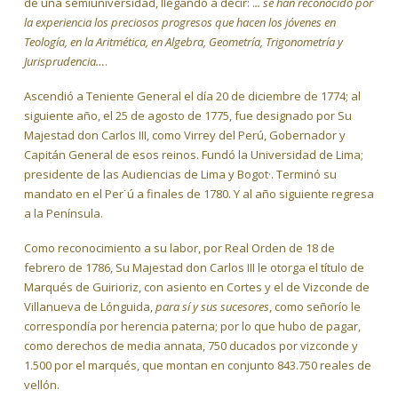
de una semiuniversidad, llegando a decir: .
.. se han reconocido por
la experiencia los preciosos progresos que hacen los jóvenes en
Teología, en la Aritmética, en Algebra, Geometría, Trigonometría y
Jurisprudencia…
.
Ascendió a Teniente General el día 20 de diciembre de 1774; al
siguiente año, el 25 de agosto de 1775, fue designado por Su
Majestad don Carlos III, como Virrey del Perú, Gobernador y
Capitán General de esos reinos. Fundó la Universidad de Lima;
presidente de las Audiencias de Lima y Bogot·. Terminó su
mandato en el Per˙ú a finales de 1780. Y al año siguiente regresa
a la Península.
Como reconocimiento a su labor, por Real Orden de 18 de
febrero de 1786, Su Majestad don Carlos III le otorga el título de
Marqués de Guirioriz, con asiento en Cortes y el de Vizconde de
Villanueva de Lónguida,
para sí y sus sucesores
, como señorío le
correspondía por herencia paterna; por lo que hubo de pagar,
como derechos de media annata, 750 ducados por vizconde y
1.500 por el marqués, que montan en conjunto 843.750 reales de
vellón.